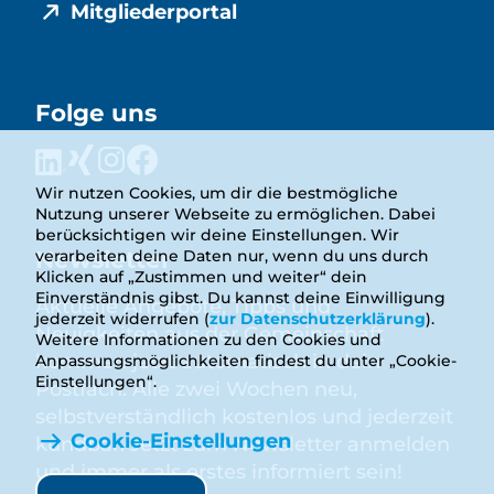
Mitgliederportal
Folge uns
Wir nutzen Cookies, um dir die bestmögliche
Nutzung unserer Webseite zu ermöglichen. Dabei
berücksichtigen wir deine Einstellungen. Wir
Newsletter
verarbeiten deine Daten nur, wenn du uns durch
Klicken auf „Zustimmen und weiter“ dein
Einverständnis gibst. Du kannst deine Einwilligung
Aktuelle Angebote, Tipps und
jederzeit widerrufen (
zur Datenschutzerklärung
).
Neuigkeiten aus der Gemeinschaft
Weitere Informationen zu den Cookies und
kommen jetzt automatisch in dein
Anpassungsmöglichkeiten findest du unter „Cookie-
Einstellungen“.
Postfach. Alle zwei Wochen neu,
selbstverständlich kostenlos und jederzeit
Cookie-Einstellungen
kündbar. Jetzt zum Newsletter anmelden
und immer als erstes informiert sein!