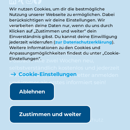
Wir nutzen Cookies, um dir die bestmögliche
Nutzung unserer Webseite zu ermöglichen. Dabei
berücksichtigen wir deine Einstellungen. Wir
Newsletter
verarbeiten deine Daten nur, wenn du uns durch
Klicken auf „Zustimmen und weiter“ dein
Einverständnis gibst. Du kannst deine Einwilligung
Aktuelle Angebote, Tipps und
jederzeit widerrufen (
zur Datenschutzerklärung
).
Neuigkeiten aus der Gemeinschaft
Weitere Informationen zu den Cookies und
kommen jetzt automatisch in dein
Anpassungsmöglichkeiten findest du unter „Cookie-
Einstellungen“.
Postfach. Alle zwei Wochen neu,
selbstverständlich kostenlos und jederzeit
Cookie-Einstellungen
kündbar. Jetzt zum Newsletter anmelden
und immer als erstes informiert sein!
Ablehnen
Anmelden
Zustimmen und weiter
Rechtliches
Satzung
Impressum
Datenschutz