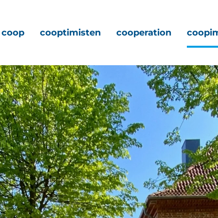
coop
cooptimisten
cooperation
coopi