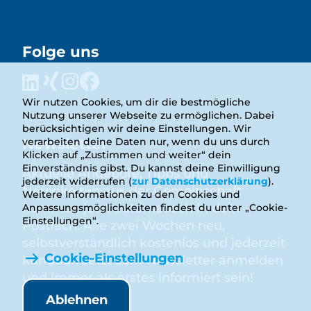
Folge uns
Wir nutzen Cookies, um dir die bestmögliche
Nutzung unserer Webseite zu ermöglichen. Dabei
berücksichtigen wir deine Einstellungen. Wir
Newsletter
verarbeiten deine Daten nur, wenn du uns durch
Klicken auf „Zustimmen und weiter“ dein
Einverständnis gibst. Du kannst deine Einwilligung
Aktuelle Angebote, Tipps und
jederzeit widerrufen (
zur Datenschutzerklärung
).
Neuigkeiten aus der Gemeinschaft
Weitere Informationen zu den Cookies und
kommen jetzt automatisch in dein
Anpassungsmöglichkeiten findest du unter „Cookie-
Einstellungen“.
Postfach. Alle zwei Wochen neu,
selbstverständlich kostenlos und jederzeit
Cookie-Einstellungen
kündbar. Jetzt zum Newsletter anmelden
und immer als erstes informiert sein!
Ablehnen
Anmelden