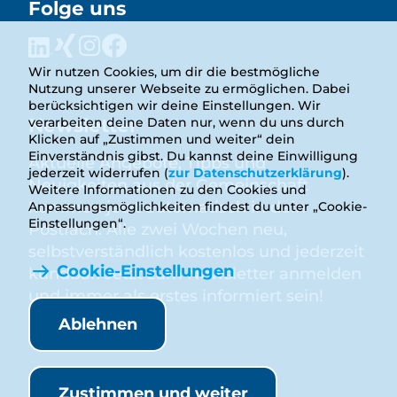
Folge uns
Wir nutzen Cookies, um dir die bestmögliche
Nutzung unserer Webseite zu ermöglichen. Dabei
berücksichtigen wir deine Einstellungen. Wir
Newsletter
verarbeiten deine Daten nur, wenn du uns durch
Klicken auf „Zustimmen und weiter“ dein
Einverständnis gibst. Du kannst deine Einwilligung
Aktuelle Angebote, Tipps und
jederzeit widerrufen (
zur Datenschutzerklärung
).
Neuigkeiten aus der Gemeinschaft
Weitere Informationen zu den Cookies und
kommen jetzt automatisch in dein
Anpassungsmöglichkeiten findest du unter „Cookie-
Einstellungen“.
Postfach. Alle zwei Wochen neu,
selbstverständlich kostenlos und jederzeit
Cookie-Einstellungen
kündbar. Jetzt zum Newsletter anmelden
und immer als erstes informiert sein!
Ablehnen
Anmelden
Zustimmen und weiter