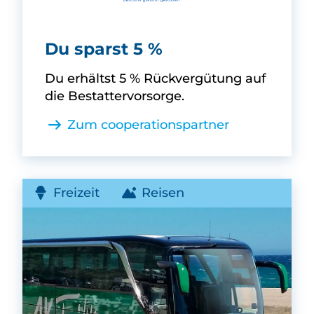
Ahorn Gruppe -
Du sparst 5 %
Du erhältst 5 % Rückvergütung auf
die Bestattervorsorge.
Zum cooperationspartner
Freizeit
Reisen