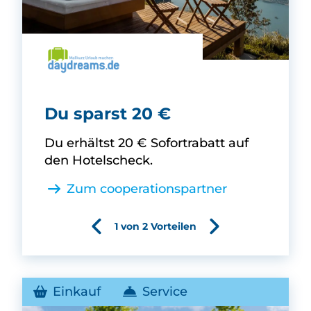
daydreams -
Du sparst 20 €
Du erhältst 20 € Sofortrabatt auf
den Hotelscheck.
Zum cooperationspartner
1 von 2 Vorteilen
Einkauf
Service