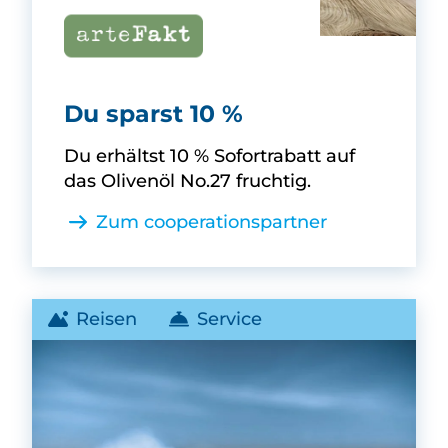
arteFakt -
Du sparst 10 %
Du erhältst 10 % Sofortrabatt auf
das Olivenöl No.27 fruchtig.
Zum cooperationspartner
Reisen
Service