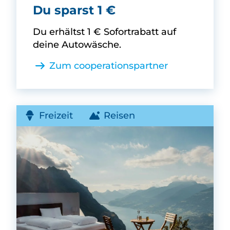
Clean Car -
Du sparst 1 €
Du erhältst 1 € Sofortrabatt auf
deine Autowäsche.
Zum cooperationspartner
Freizeit
Reisen