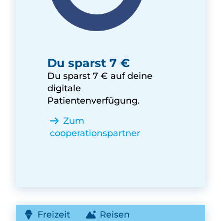
DIPAT Vorsorgegenossenscha
Du sparst 7 €
Du sparst 7 € auf deine
digitale
Patientenverfügung.
Zum
cooperationspartner
Freizeit
Reisen