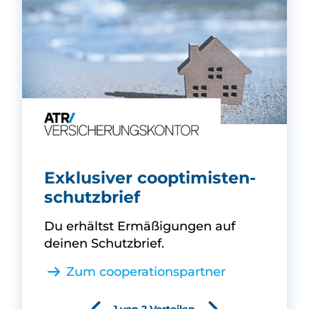
-
ATR Versicherungskontor -
Exklusiver cooptimisten­
schutzbrief
Du erhältst Ermäßigungen auf
deinen Schutzbrief.
Zum cooperationspartner
1 von 2 Vorteilen