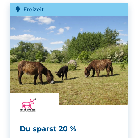
Freizeit
Arche Warder -
Du sparst 20 %