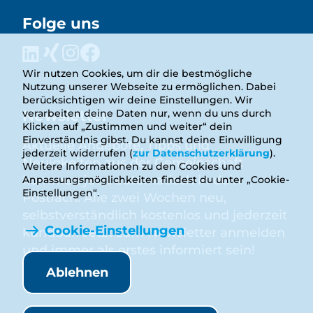
Folge uns
Wir nutzen Cookies, um dir die bestmögliche
Nutzung unserer Webseite zu ermöglichen. Dabei
berücksichtigen wir deine Einstellungen. Wir
Newsletter
verarbeiten deine Daten nur, wenn du uns durch
Klicken auf „Zustimmen und weiter“ dein
Einverständnis gibst. Du kannst deine Einwilligung
Aktuelle Angebote, Tipps und
jederzeit widerrufen (
zur Datenschutzerklärung
).
Neuigkeiten aus der Gemeinschaft
Weitere Informationen zu den Cookies und
kommen jetzt automatisch in dein
Anpassungsmöglichkeiten findest du unter „Cookie-
Einstellungen“.
Postfach. Alle zwei Wochen neu,
selbstverständlich kostenlos und jederzeit
Cookie-Einstellungen
kündbar. Jetzt zum Newsletter anmelden
und immer als erstes informiert sein!
Ablehnen
Anmelden