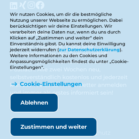
Wir nutzen Cookies, um dir die bestmögliche
Nutzung unserer Webseite zu ermöglichen. Dabei
berücksichtigen wir deine Einstellungen. Wir
Newsletter
verarbeiten deine Daten nur, wenn du uns durch
Klicken auf „Zustimmen und weiter“ dein
Einverständnis gibst. Du kannst deine Einwilligung
Aktuelle Angebote, Tipps und
jederzeit widerrufen (
zur Datenschutzerklärung
).
Neuigkeiten aus der Gemeinschaft
Weitere Informationen zu den Cookies und
kommen jetzt automatisch in dein
Anpassungsmöglichkeiten findest du unter „Cookie-
Einstellungen“.
Postfach. Alle zwei Wochen neu,
selbstverständlich kostenlos und jederzeit
Cookie-Einstellungen
kündbar. Jetzt zum Newsletter anmelden
und immer als erstes informiert sein!
Ablehnen
Anmelden
Zustimmen und weiter
Rechtliches
Satzung
Impressum
Datenschutz