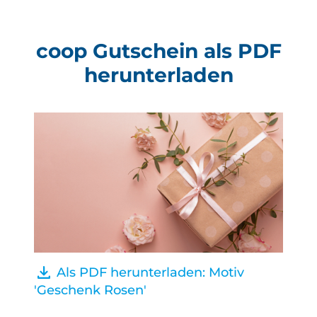
coop Gutschein als PDF
herunterladen
Als PDF herunterladen: Motiv
A
'Geschenk Rosen'
'Bärc