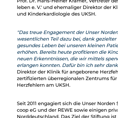
Prof. Dr. Hans-Heiner Kramer, Vertreter de
leben e. V.' und ehemaliger Direktor der K
und Kinderkardiologie des UKSH.
Das treue Engagement der Unser Norden S
wesentlichen Teil dazu bei, dank gezielte
gesundes Leben bei unseren kleinen Pati
erhöhen. Bereits heute profitieren die Ki
neuen Erkenntnissen, die wir mittels spen
erlangen konnten. Dafür bin ich sehr dan
Direktor der Klinik für angeborene Herzfe
zertifizierten überregionalen Zentrums f
Herzfehlern am UKSH.
Seit 2011 engagiert sich die Unser Norden 
coop eG und der REWE sowie einigen priva
Norddeutschland. Das Ziel der Stiftung ist e