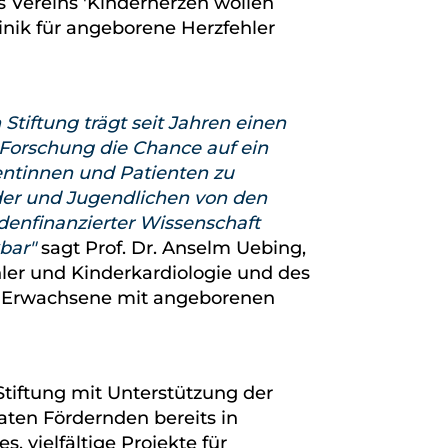
s Vereins 'Kinderherzen wollen
linik für angeborene Herzfehler
tiftung trägt seit Jahren einen
r Forschung die Chance auf ein
entinnen und Patienten zu
nder und Jugendlichen von den
denfinanzierter Wissenschaft
kbar
sagt Prof. Dr. Anselm Uebing,
hler und Kinderkardiologie und des
ür Erwachsene mit angeborenen
Stiftung mit Unterstützung der
ten Fördernden bereits in
s, vielfältige Projekte für