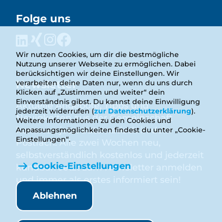
Folge uns
Wir nutzen Cookies, um dir die bestmögliche
Nutzung unserer Webseite zu ermöglichen. Dabei
berücksichtigen wir deine Einstellungen. Wir
Newsletter
verarbeiten deine Daten nur, wenn du uns durch
Klicken auf „Zustimmen und weiter“ dein
Einverständnis gibst. Du kannst deine Einwilligung
Aktuelle Angebote, Tipps und
jederzeit widerrufen (
zur Datenschutzerklärung
).
Neuigkeiten aus der Gemeinschaft
Weitere Informationen zu den Cookies und
kommen jetzt automatisch in dein
Anpassungsmöglichkeiten findest du unter „Cookie-
Einstellungen“.
Postfach. Alle zwei Wochen neu,
selbstverständlich kostenlos und jederzeit
Cookie-Einstellungen
kündbar. Jetzt zum Newsletter anmelden
und immer als erstes informiert sein!
Ablehnen
Anmelden