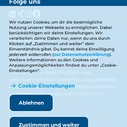
Folge uns
Wir nutzen Cookies, um dir die bestmögliche
Nutzung unserer Webseite zu ermöglichen. Dabei
berücksichtigen wir deine Einstellungen. Wir
Newsletter
verarbeiten deine Daten nur, wenn du uns durch
Klicken auf „Zustimmen und weiter“ dein
Einverständnis gibst. Du kannst deine Einwilligung
Aktuelle Angebote, Tipps und
jederzeit widerrufen (
zur Datenschutzerklärung
).
Neuigkeiten aus der Gemeinschaft
Weitere Informationen zu den Cookies und
kommen jetzt automatisch in dein
Anpassungsmöglichkeiten findest du unter „Cookie-
Einstellungen“.
Postfach. Alle zwei Wochen neu,
selbstverständlich kostenlos und jederzeit
Cookie-Einstellungen
kündbar. Jetzt zum Newsletter anmelden
und immer als erstes informiert sein!
Ablehnen
Anmelden
Zustimmen und weiter