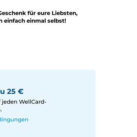
eschenk für eure Liebsten,
 einfach einmal selbst!
zu 25 €
f jeden WellCard-
.
edingungen