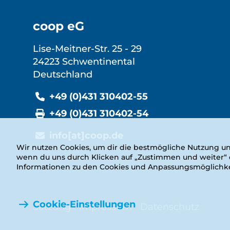
coop eG
Lise-Meitner-Str. 25 - 29
24223 Schwentinental
Deutschland
+49 (0)431 310402-55
+49 (0)431 310402-54
info[at]coop.de
Wir nutzen Cookies, um dir die bestmögliche Nutzung un
wenn du uns durch Klicken auf „Zustimmen und weiter“ de
Informationen zu den Cookies und Anpassungsmöglichkei
Cookie-Einstellungen
Rechtliches
Satzung
Impressum
Datenschutz