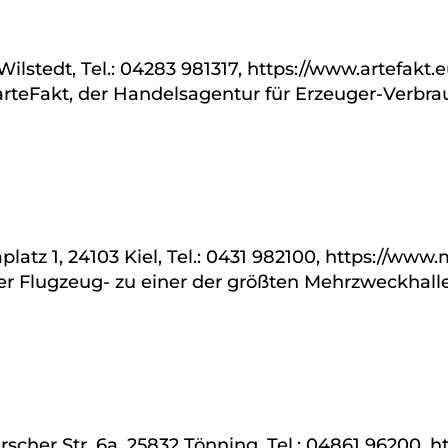
lstedt, Tel.: 04283 981317, https://www.artefakt.eu
rteFakt, der Handelsagentur für Erzeuger-Verbra
atz 1, 24103 Kiel, Tel.: 0431 982100, https://www
r Flugzeug- zu einer der größten Mehrzweckhall
cher Str. 6a, 25832 Tönning, Tel.: 04861 96200, ht