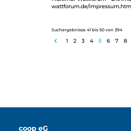
wattforum.de/impressum.html,
Suchergebnisse 41 bis 50 von 394
vorherige
1
2
3
4
5
6
7
8
coop eG