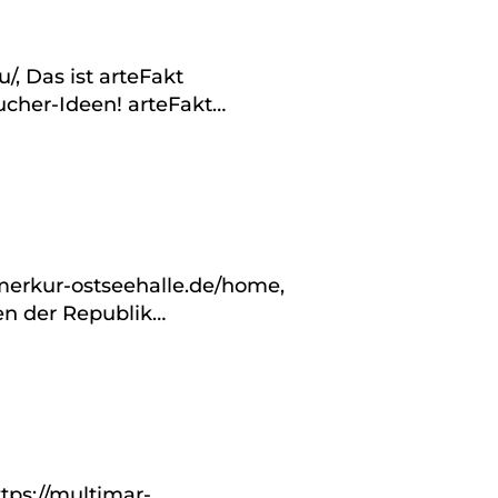
/, Das ist arteFakt
ucher-Ideen! arteFakt…
.merkur-ostseehalle.de/home,
en der Republik…
tps://multimar-