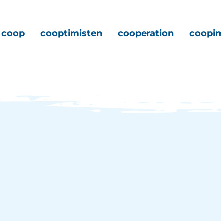
coop
cooptimisten
cooperation
coopi