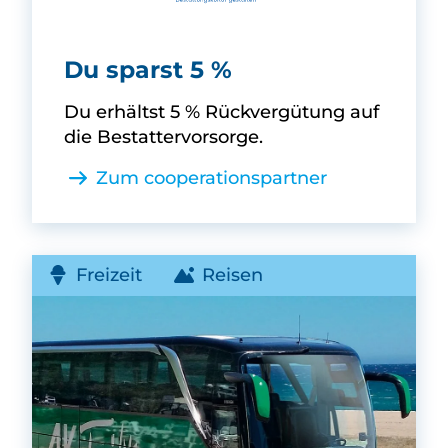
Ahorn Gruppe -
Du sparst 5 %
Du erhältst 5 % Rückvergütung auf
die Bestattervorsorge.
Zum cooperationspartner
Freizeit
Reisen