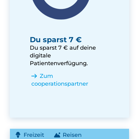
DIPAT Vorsorgegenossenscha
Du sparst 7 €
Du sparst 7 € auf deine
digitale
Patientenverfügung.
Zum
cooperationspartner
Freizeit
Reisen