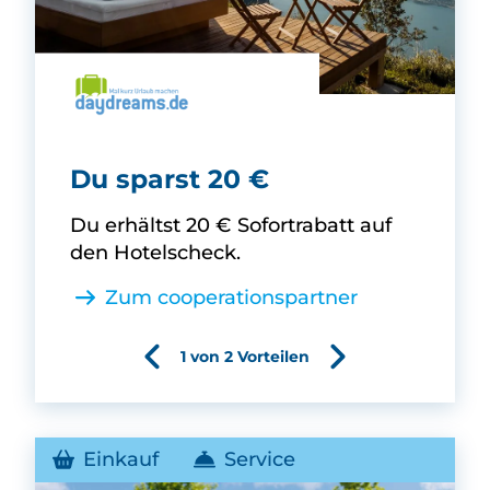
daydreams -
Du sparst 20 €
Du erhältst 20 € Sofortrabatt auf
den Hotelscheck.
Zum cooperationspartner
1 von 2 Vorteilen
Einkauf
Service