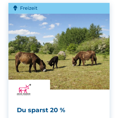
Freizeit
Arche Warder -
Du sparst 20 %