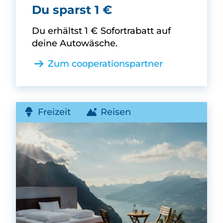
Clean Car -
Du sparst 1 €
Du erhältst 1 € Sofortrabatt auf
deine Autowäsche.
Zum cooperationspartner
Freizeit
Reisen