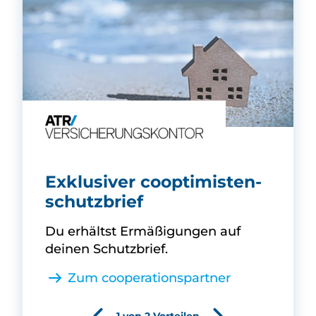
-
ATR Versicherungskontor -
Exklusiver cooptimisten­
schutzbrief
Du erhältst Ermäßigungen auf
deinen Schutzbrief.
Zum cooperationspartner
1 von 2 Vorteilen