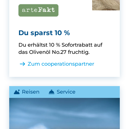
arteFakt -
Du sparst 10 %
Du erhältst 10 % Sofortrabatt auf
das Olivenöl No.27 fruchtig.
Zum cooperationspartner
Reisen
Service